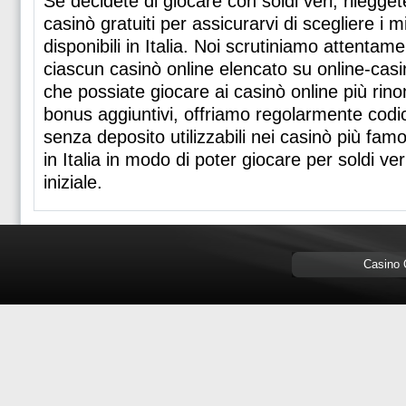
Se decidete di giocare con soldi veri, rilegget
casinò gratuiti per assicurarvi di scegliere i m
disponibili in Italia. Noi scrutiniamo attenta
ciascun casinò online elencato su online-casi
che possiate giocare ai casinò online più rin
bonus aggiuntivi, offriamo regolarmente codic
senza deposito utilizzabili nei casinò più famos
in Italia in modo di poter giocare per soldi ve
iniziale.
Casino O